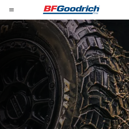
Go to page content
Go to page navigation