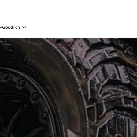
BFGoodrich