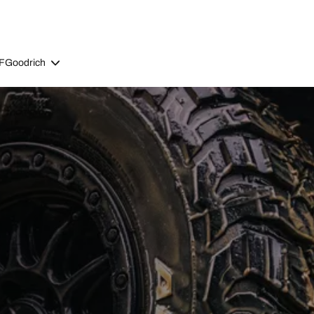
BFGoodrich