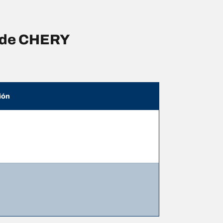
s de CHERY
ión