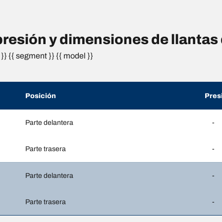
esión y dimensiones de llanta
}} {{ segment }} {{ model }}
Posición
Pres
Parte delantera
-
Parte trasera
-
Parte delantera
-
Parte trasera
-