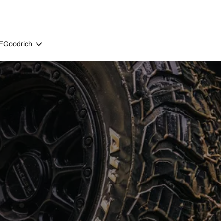
BFGoodrich