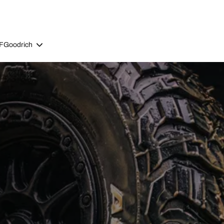
BFGoodrich