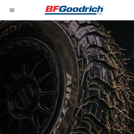
Go to page content
Go to page navigation