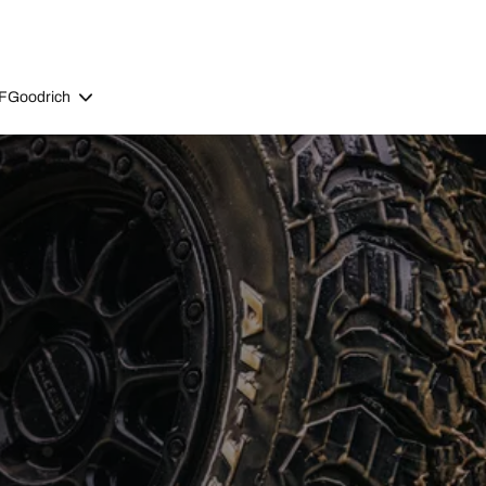
BFGoodrich