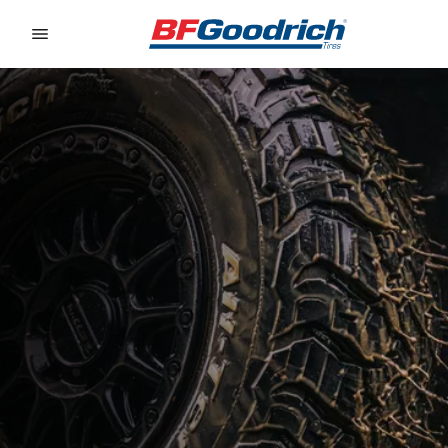
Go to page content
Go to page navigation