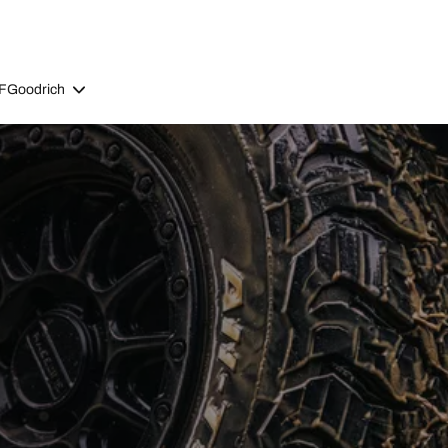
BFGoodrich