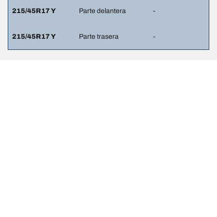
215/45R17 Y
Parte delantera
-
215/45R17 Y
Parte trasera
-
Notas Legales
Los índices de carga y/o velocidad que se muestran pueden variar
ligeramente de los indicados para las dimensiones originales
especificadas en la etiqueta del vehículo. Como profesional
calificado, tu distribuidor de llantas podrá hacer lo siguiente:
1. Informarte si el índice de carga o velocidad de las llantas de
reemplazo es diferente al de las llantas originales.
2. Determinar si la presión de las llantas debe ajustarse a las
dimensiones alternativas propuestas.