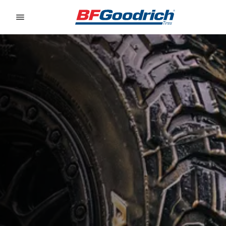
Go to page content
Go to page navigation