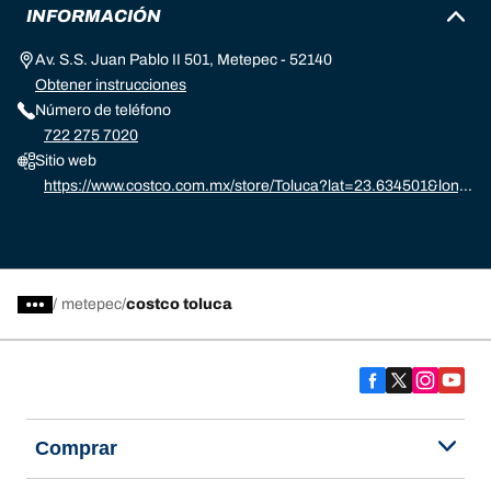
INFORMACIÓN
Av. S.S. Juan Pablo II 501, Metepec - 52140
Obtener instrucciones
Número de teléfono
722 275 7020
Sitio web
https://www.costco.com.mx/store/Toluca?lat=23.634501&long
=-102.552784&q=Mexico
/
metepec
costco toluca
Comprar