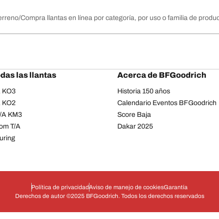
erreno
Compra llantas en línea por categoría, por uso o familia de produ
das las llantas
Acerca de BFGoodrich
/A KO3
Historia 150 años
/A KO2
Calendario Eventos BFGoodrich
T/A KM3
Score Baja
om T/A
Dakar 2025
uring
Política de privacidad
Aviso de manejo de cookies
Garantía
Derechos de autor ©2025 BFGoodrich. Todos los derechos reservados