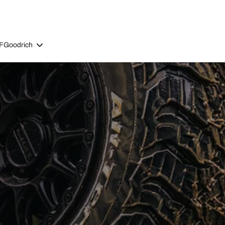
BFGoodrich