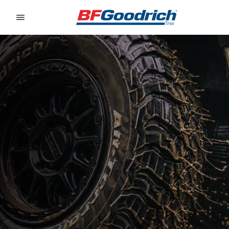
Go to page content
Go to page navigation