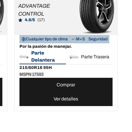
17593
ADVANTAGE
CONTROL
4.6/5
(17)
Cualquier tipo de clima
M+S
Seguridad
Por la pasión de manejar.
Parte
Parte Trasera
Delantera
215/60R16 95H
MSPN 17593
Comprar
Ver detalles