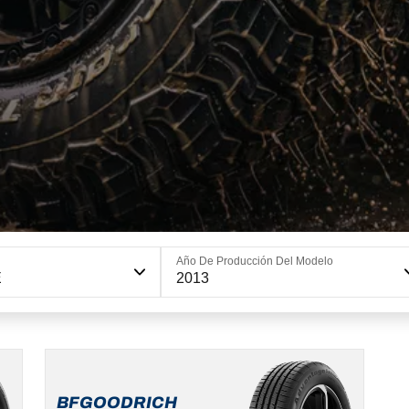
Año De Producción Del Modelo
E
2013
215/60R16
95H
MSPN
BFGOODRICH