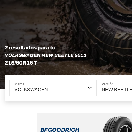
2 resultados para tu
VOLKSWAGEN NEW BEETLE 2013
215/60R16 T
Marca
Versión
VOLKSWAGEN
NEW BEETL
215/60R16
95H
MSPN
BFGOODRICH