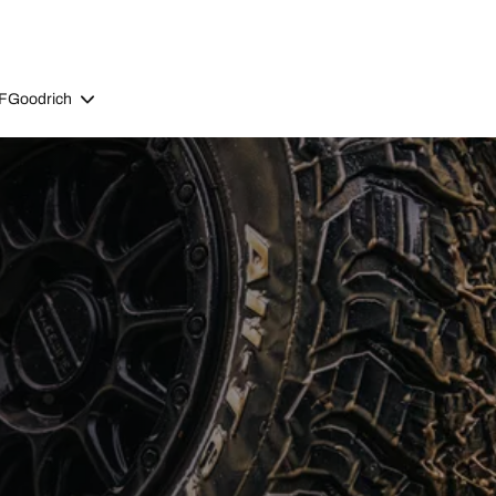
BFGoodrich