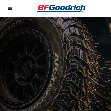
Go to page content
Go to page navigation