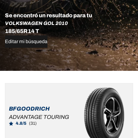
Se encontró un resultado para tu
VOLKSWAGEN GOL 2010
185/65R14 T
Editar mi búsqueda
185/65R14/XL
90H
MSPN
54211
BFGOODRICH
ADVANTAGE TOURING
4.8/5
(31)