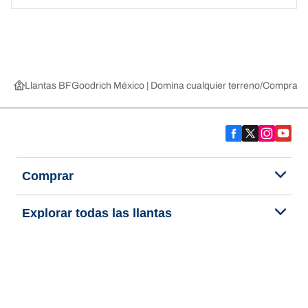
Llantas BFGoodrich México | Domina cualquier terreno
Compra lla
Comprar
Explorar todas las llantas
Acerca de BFGoodrich
Ayuda