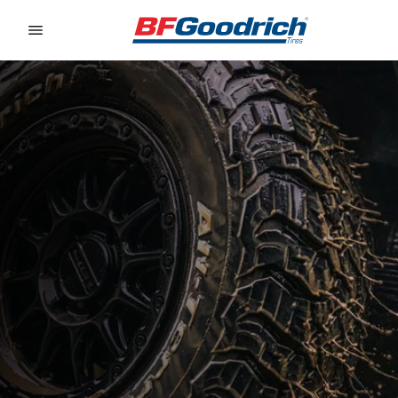
Go to page content
Go to page navigation