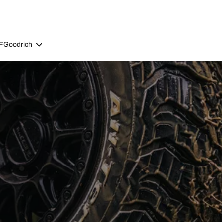
BFGoodrich