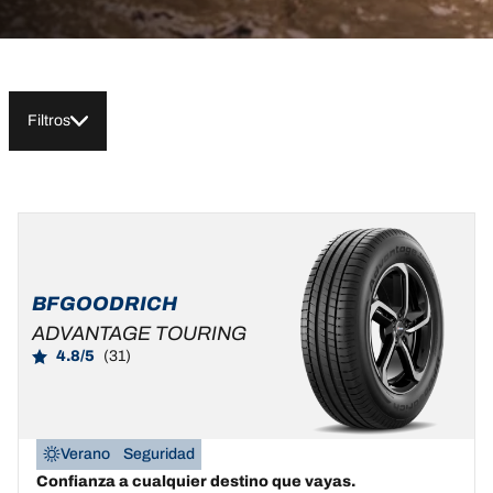
Filtros
205/55R16
205/55ZR16/XL
91V
94W
MSPN
MSPN
02076
23619
BFGOODRICH
ADVANTAGE TOURING
4.8/5
(31)
Verano
Seguridad
Confianza a cualquier destino que vayas.