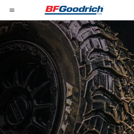
Go to page content
Go to page navigation