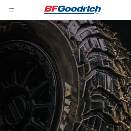
Go to page content
Go to page navigation