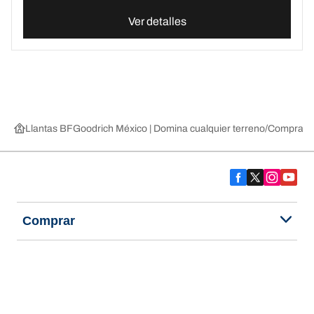
Ver detalles
Llantas BFGoodrich México | Domina cualquier terreno
Compra lla
Comprar
Explorar todas las llantas
Acerca de BFGoodrich