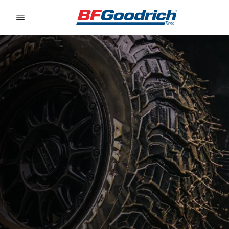
Go to page content
Go to page navigation