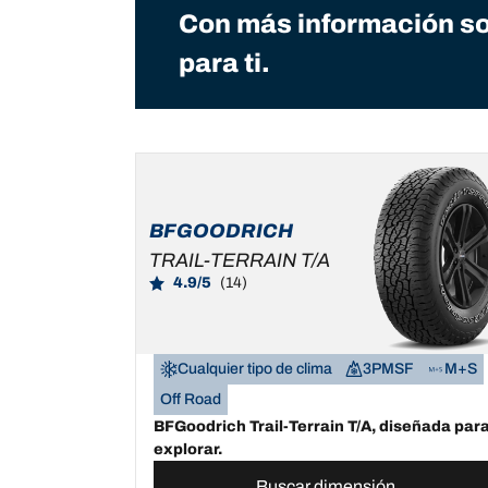
Con más información so
para ti.
BFGOODRICH
TRAIL-TERRAIN T/A
4.9/5
(14)
Cualquier tipo de clima
3PMSF
M+S
Off Road
BFGoodrich Trail-Terrain T/A, diseñada par
explorar.
Buscar dimensión