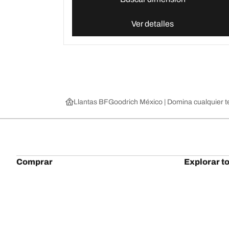
Ver detalles
Llantas BFGoodrich México | Domina cualquier t
Comprar
Explorar to
Explorar todas las llantas
All-Terrain T
Buscar llantas por estación, categoría o familia
All-Terrain T
Recreativo
Mud-Terrain 
Auto de pasajeros
g-Force Phen
Explorar por fabricante
Advantage To