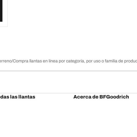
erreno
Compra llantas en línea por categoría, por uso o familia de produ
das las llantas
Acerca de BFGoodrich
/A KO3
Historia 150 años
/A KO2
Calendario Eventos BFGoodrich
T/A KM3
Score Baja
om T/A
Dakar 2025
uring