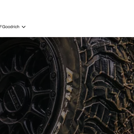
BFGoodrich