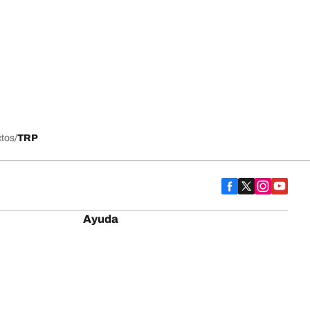
ctos
TRP
Ayuda
Contáctanos
Preguntas frecuentes
Encuentra un distribuidor
Boletín
Reseñas