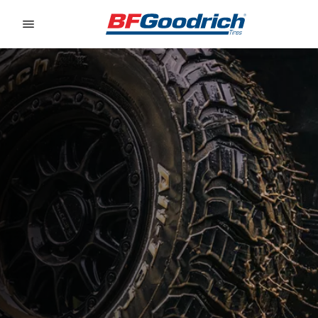
Go to page content
Go to page navigation