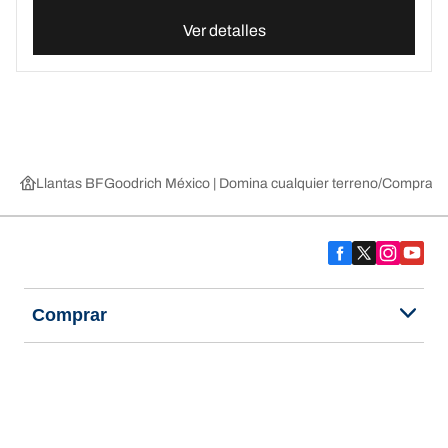
Ver detalles
Llantas BFGoodrich México | Domina cualquier terreno
Compra lla
Comprar
Explorar todas las llantas
Acerca de BFGoodrich