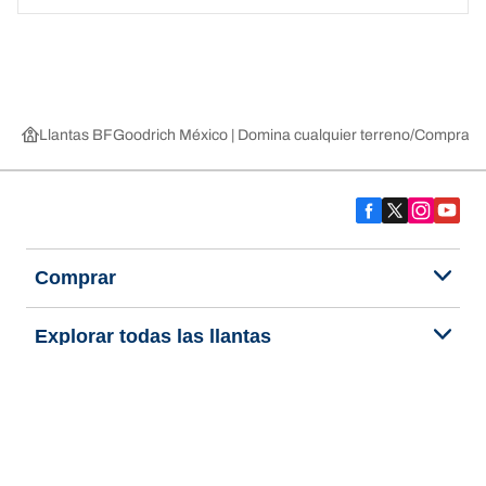
Llantas BFGoodrich México | Domina cualquier terreno
Compra lla
Comprar
Explorar todas las llantas
Acerca de BFGoodrich
Ayuda