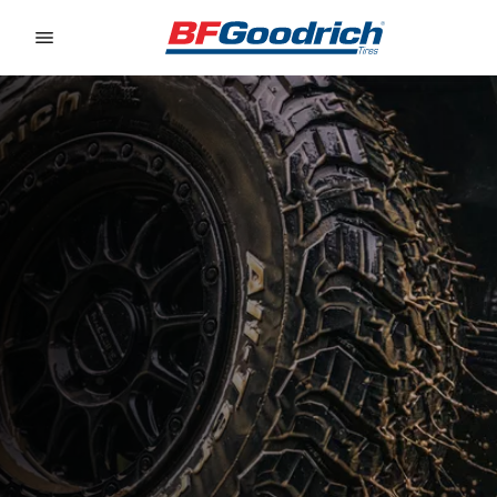
Go to page content
Go to page navigation