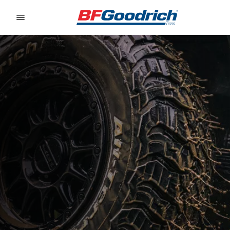
Go to page content
Go to page navigation