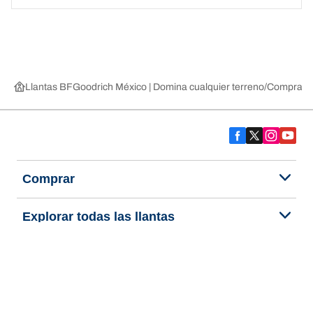
Llantas BFGoodrich México | Domina cualquier terreno
Compra lla
Comprar
Explorar todas las llantas
Acerca de BFGoodrich
Ayuda