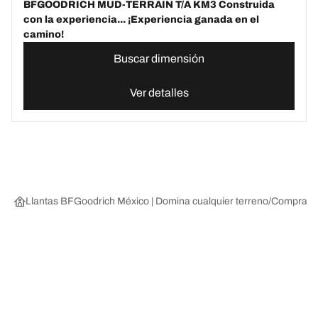
BFGOODRICH MUD-TERRAIN T/A KM3 Construida
con la experiencia... ¡Experiencia ganada en el
camino!
Buscar dimensión
Ver detalles
Llantas BFGoodrich México | Domina cualquier terreno
Compra lla
Comprar