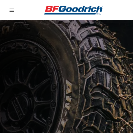
Go to page content
Go to page navigation