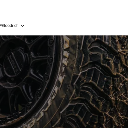
BFGoodrich