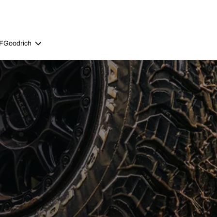
BFGoodrich