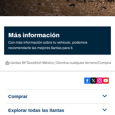
Más información
Con más información sobre tu vehículo, podemos
recomendarte las mejores llantas para ti.
Llantas BFGoodrich México | Domina cualquier terreno
Compra lla
Comprar
Explorar todas las llantas